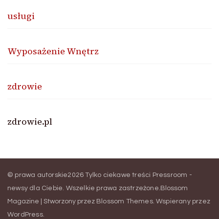
usługi
Wyposażenie Wnętrz
zdrowie
zdrowie.pl
© prawa autorskie2026
Tylko ciekawe treści Pressroom -
newsy dla Ciebie
. Wszelkie prawa zastrzeżone.
Blossom
Magazine | Stworzony przez
Blossom Themes
.
Wspierany przez
WordPress
.