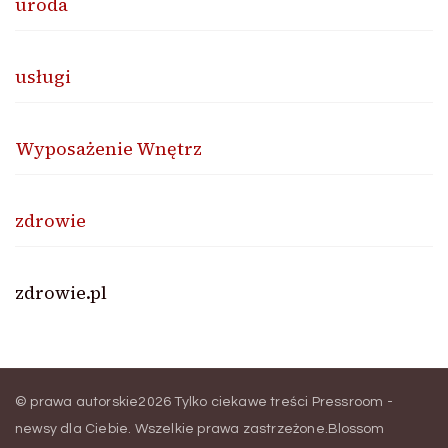
uroda
usługi
Wyposażenie Wnętrz
zdrowie
zdrowie.pl
© prawa autorskie2026
Tylko ciekawe treści Pressroom -
newsy dla Ciebie
. Wszelkie prawa zastrzeżone.
Blossom