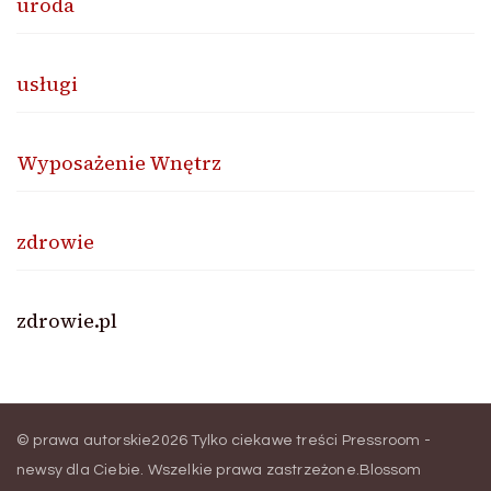
uroda
usługi
Wyposażenie Wnętrz
zdrowie
zdrowie.pl
© prawa autorskie2026
Tylko ciekawe treści Pressroom -
newsy dla Ciebie
. Wszelkie prawa zastrzeżone.
Blossom