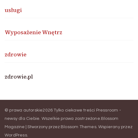
usługi
Wyposażenie Wnętrz
zdrowie
zdrowie.pl
© prawa autorskie2026
Tylko ciekawe treści Pressroom -
newsy dla Ciebie
. Wszelkie prawa zastrzeżone.
Blossom
Magazine | Stworzony przez
Blossom Themes
.
Wspierany przez
WordPress
.