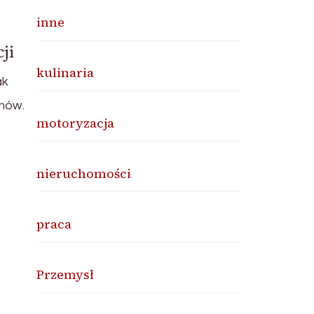
inne
ji
kulinaria
ak
mów.
motoryzacja
nieruchomości
praca
Przemysł