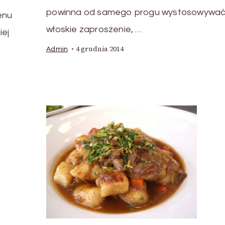
powinna od samego progu wystosowywa
enu
włoskie zaproszenie, …
iej
4 grudnia 2014
Admin